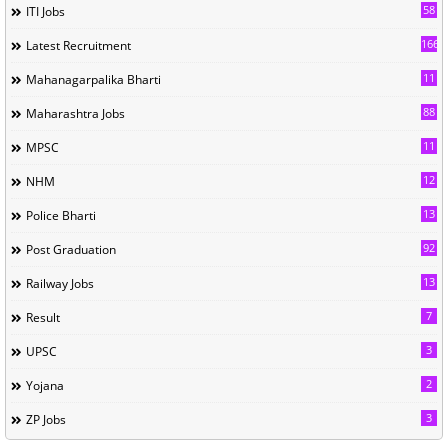
58
ITI Jobs
166
Latest Recruitment
11
Mahanagarpalika Bharti
88
Maharashtra Jobs
11
MPSC
12
NHM
13
Police Bharti
92
Post Graduation
13
Railway Jobs
7
Result
3
UPSC
2
Yojana
3
ZP Jobs