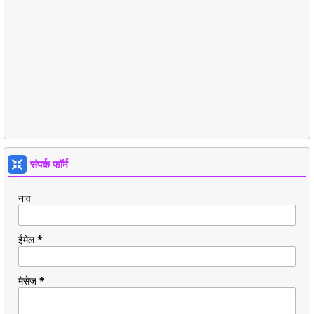
संपर्क फॉर्म
नाव
ईमेल
*
मेसेज
*