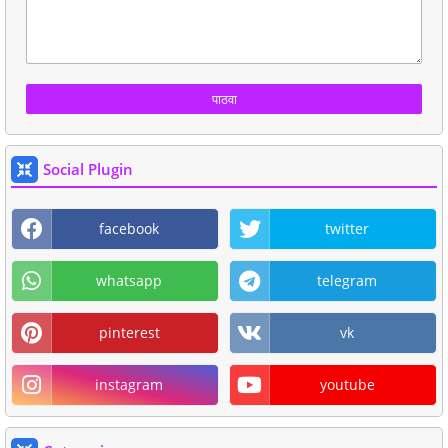
Social Plugin
facebook
twitter
whatsapp
telegram
pinterest
vk
instagram
youtube