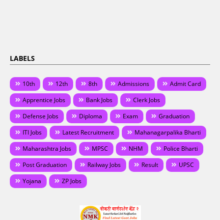
LABELS
10th
12th
8th
Admissions
Admit Card
Apprentice Jobs
Bank Jobs
Clerk Jobs
Defense Jobs
Diploma
Exam
Graduation
ITI Jobs
Latest Recruitment
Mahanagarpalika Bharti
Maharashtra Jobs
MPSC
NHM
Police Bharti
Post Graduation
Railway Jobs
Result
UPSC
Yojana
ZP Jobs